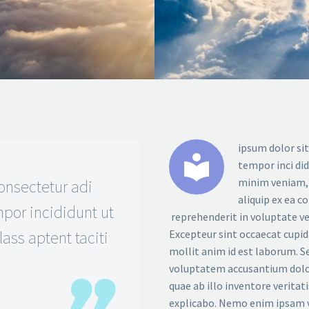
ipsum dolor sit


tempor inci di
minim veniam, q
onsectetur adi
aliquip ex ea c
por incididunt ut
reprehenderit in voluptate vel
ass aptent taciti
Excepteur sint occaecat cupida
mollit anim id est laborum. Se
voluptatem accusantium dolo
quae ab illo inventore veritat
explicabo. Nemo enim ipsam v