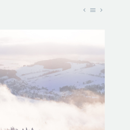


