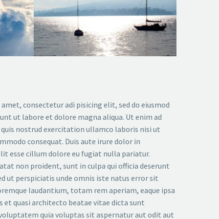
 amet, consectetur adi pisicing elit, sed do eiusmod
dunt ut labore et dolore magna aliqua. Ut enim ad
uis nostrud exercitation ullamco laboris nisi ut
ommodo consequat. Duis aute irure dolor in
it esse cillum dolore eu fugiat nulla pariatur.
tat non proident, sunt in culpa qui officia deserunt
d ut perspiciatis unde omnis iste natus error sit
remque laudantium, totam rem aperiam, eaque ipsa
is et quasi architecto beatae vitae dicta sunt
oluptatem quia voluptas sit aspernatur aut odit aut