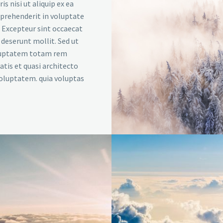
s nisi ut aliquip ex ea
eprehenderit in voluptate
r. Excepteur sint occaecat
a deserunt mollit. Sed ut
voluptatem totam rem
atis et quasi architecto
voluptatem. quia voluptas