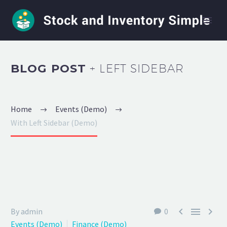
BLOG POST
+ LEFT SIDEBAR
Home
Events (Demo)
With Left Sidebar (Demo)



By admin
0
Events (Demo)
Finance (Demo)