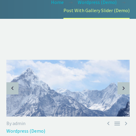
Home
Wordpress (Demo)
Post With Gallery Slider (Demo)



By admin
Wordpress (Demo)